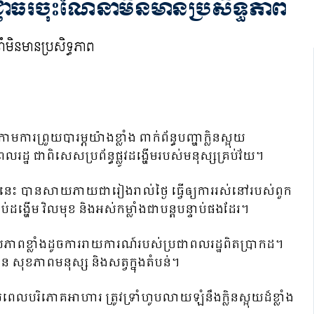
ញាធរចុះណែនាំមិនមានប្រសិទ្ធភាព
មការព្រួយបារម្ភយ៉ាងខ្លាំង ពាក់ព័ន្ធបញ្ហាក្លិនស្អុយ
ឋ ជាពិសេសប្រព័ន្ធផ្លូវដង្ហើមរបស់មនុស្សគ្រប់វ័យ។
េះ បានសាយភាយជារៀងរាល់ថ្ងៃ ធ្វើឲ្យការរស់នៅរបស់ពួក
់ដង្ហើម វិលមុខ និងអស់កម្លាំងជាបន្តបន្ទាប់ផងដែរ។
នសភាពខ្លាំងដូចការរាយការណ៍របស់ប្រជាពលរដ្ឋពិតប្រាកដ។
ន សុខភាពមនុស្ស និងសត្វក្នុងតំបន់។
ពេលបរិភោគអាហារ ត្រូវទ្រាំហូបលាយឡំនឹងក្លិនស្អុយដ៏ខ្លាំង