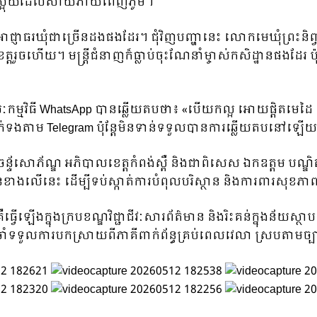
្លិនស្អុយដែលសាយភាយពេញភូមិ។
អាជ្ញាធរឃុំជាច្រើនដងផងដែរ។ ជុំវិញបញ្ហានេះ លោកមេឃុំព្រះនិព
នខេត្តរួចហើយ។ មន្ត្រីជំនាញក៏ធ្លាប់ចុះណែនាំម្ចាស់កសិដ្ឋានផងដ
្មវិធី WhatsApp បានឆ្លើយតបថា៖ «បើយកល្អ អោយផ្តិតមេដៃ 
នបានទាក់ទងតាម Telegram ប៉ុន្តែមិនទាន់ទទួលបានការឆ្លើយតបនៅឡើ
័សោភ័ណ្ឌ អភិបាលខេត្តកំពង់ស្ពឺ និងជាពិសេស ឯកឧត្តម បណ្ឌិត អ៊ាង 
នខាងលើនេះ ដើម្បីទប់ស្កាត់ការបំពុលបរិស្ថាន និងការពារសុខភា
ធ្វើឡើងក្នុងក្របខណ្ឌវិជ្ជាជីវៈសារព័ត៌មាន និងរិះគន់ក្នុងន័យស្ថ
ចាំទទួលការបកស្រាយពីភាគីពាក់ព័ន្ធគ្រប់ពេលវេលា ស្របតាមច្បា