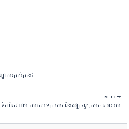
្ហាការគ្រប់គ្រង?
NEXT
១៦៣ ទិវាពិភពលោកកាកបាទក្រហម និងអឌ្ឍចន្ទក្រហម ៨ ឧសភា