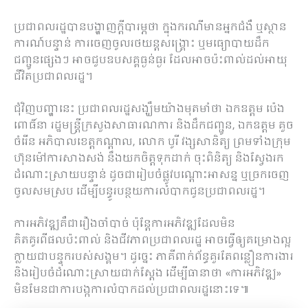
ប្រជាពលរដ្ឋបានបង្ហាញក្តីបារម្ភថា ក្នុងករណីមានអ្នកជំងឺ ឬស្ថាន
ការណ៍បន្ទាន់ ការចេញចូលរថយន្តសង្គ្រោះ ឬមធ្យោបាយដឹក
ជញ្ជូនផ្សេងៗ អាចជួបឧបសគ្គធ្ងន់ធ្ងរ ដែលអាចប៉ះពាល់ដល់អាយុ
ជីវិតប្រជាពលរដ្ឋ។
ជុំវិញបញ្ហានេះ ប្រជាពលរដ្ឋសង្ឃឹមយ៉ាងមុតមាំថា ឯកឧត្តម ប៉េង
ពោធិ៍នា រដ្ឋមន្ត្រីក្រសួងសាធារណការ និងដឹកជញ្ជូន, ឯកឧត្តម គួច
ចំរើន អភិបាលខេត្តកណ្ដាល, លោក បូរី វង្សសានិត្យ ព្រមទាំងក្រុម
ហ៊ុនម៉ៅការសាងសង់ នឹងយកចិត្តទុកដាក់ ចុះពិនិត្យ និងស្វែងរក
ដំណោះស្រាយបន្ទាន់ ដូចជារៀបចំផ្លូវបណ្ដោះអាសន្ន ឬច្រកចេញ
ចូលសមស្រប ដើម្បីបន្ធូរបន្ថយការលំបាកជូនប្រជាពលរដ្ឋ។
ការអភិវឌ្ឍគឺជារឿងចាំបាច់ ប៉ុន្តែការអភិវឌ្ឍដែលមិន
គិតគូរពីផលប៉ះពាល់ និងជីវភាពប្រជាពលរដ្ឋ អាចធ្វើឲ្យគម្រោងល្អ
ក្លាយជាបន្ទុករបស់សង្គម។ ដូច្នេះ ភាគីពាក់ព័ន្ធគួរតែពន្លឿនការងារ
និងរៀបចំដំណោះស្រាយជាក់ស្ដែង ដើម្បីធានាថា «ការអភិវឌ្ឍ»
មិនមែនជាការបង្កការលំបាកដល់ប្រជាពលរដ្ឋនោះទេ៕