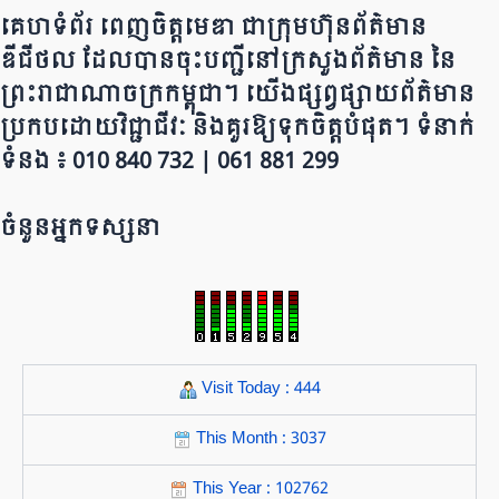
គេហទំព័រ ពេញចិត្តមេឌា ជា​ក្រុ​​​​​ម​​​ហ៊ុន​ព័ត៌មាន​
ឌីជីថល ដែ​លបា​ន​​ចុះបញ្ជីនៅក្រសួងព័ត៌មាន នៃ​​​​
ព្រះរាជាណាចក្រ​ក​ម្ពុជា។ យើ​ង​​​​​ផ្សព្វផ្សាយព័​ត៌​មា​​​​ន
ប្រក​ប​ដោ​​​​​​យ​វិជ្ជាជីវៈ និ​ងគួរ​ឱ្យ​ទុកចិត្ត​បំ​ផុត។ ទំនាក់
ទំនង ៖ 010 840 732 | 0​​​​​61 881 299
ចំនួនអ្នកទស្សនា
Visit Today : 444
This Month : 3037
This Year : 102762