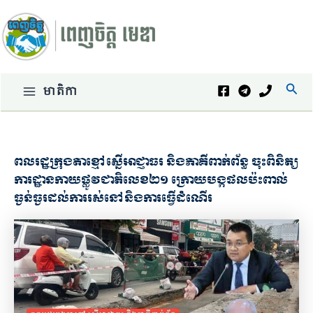
Skip
to
content
Sear
មាតិកា
Main
Menu
ពលរដ្ឋក្រុងតាខ្មៅ ស្នើអាជ្ញាធរ និងភាគីពាក់ព័ន្ធ ចុះពិនិត្យ
ការដ្ឋានកាយផ្លូវជាតិលេខ២១ ក្រោយបង្កផលប៉ះពាល់
ធ្ងន់ធ្ងរដល់ការរស់នៅ និងការធ្វើដំណើរ