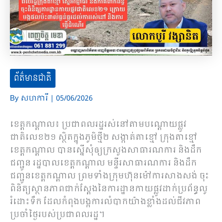
ព័ត៌មានជាតិ
By
សហការី
|
05/06/2026
ខេត្តកណ្ដាល៖ ប្រជាពលរដ្ឋរស់នៅតាមបណ្ដោយផ្លូវ
ជាតិលេខ២១ ស្ថិតក្នុងភូមិថ្មី២ សង្កាត់តាខ្មៅ ក្រុងតាខ្មៅ
ខេត្តកណ្ដាល បានស្នើសុំឲ្យក្រសួងសាធារណការ និងដឹក
ជញ្ជូន រដ្ឋបាលខេត្តកណ្ដាល មន្ទីរសាធារណការ និងដឹក
ជញ្ជូនខេត្តកណ្ដាល ព្រមទាំងក្រុមហ៊ុនម៉ៅការសាងសង់ ចុះ
ពិនិត្យស្ថានភាពជាក់ស្ដែងនៃការដ្ឋានកាយផ្លូវដាក់ប្រព័ន្ធលូ
រំដោះទឹក ដែលកំពុងបង្កការលំបាកយ៉ាងខ្លាំងដល់ជីវភាព
ប្រចាំថ្ងៃរបស់ប្រជាពលរដ្ឋ។