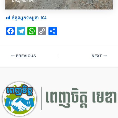
ចំនួនអ្នកទស្សនា
104
F
T
W
C
S
a
el
h
o
h
c
e
at
p
ar
e
gr
s
y
e
PREVIOUS
NEXT
b
a
A
Li
o
m
p
n
o
p
k
k