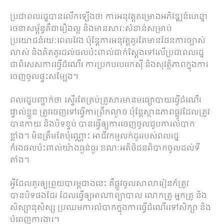
ប្រជាពលរដ្ឋបានលើកឡើងថា ការអនុវត្តគម្រោងអភិវឌ្ឍន៍ហេដ្ឋា
រចនាសម្ព័ន្ធគឺជារឿងល្អ និងមានសារៈសំខាន់សម្រាប់
ប្រយោជន៍រយៈពេលវែង ប៉ុន្តែការអនុវត្តគួរតែមានផែនការច្បាស់
លាស់ និងគិតគូរដល់ផលប៉ះពាល់ជាក់ស្ដែងទៅលើប្រជាពលរដ្ឋ
ជាពិសេសការធ្វើដំណើរ ការប្រកបរបររកស៊ី និងសុវត្ថិភាពក្នុងការ
ចេញចូលផ្ទះសម្បែង។
ពលរដ្ឋបញ្ជាក់ថា ស្ទើរតែគ្រប់គ្រួសារមានមធ្យោបាយធ្វើដំណើរ
ផ្ទាល់ខ្លួន ត្រូវចេញទៅធ្វើការព្រឹកល្ងាច ប៉ុន្តែស្ថានភាពផ្លូវដែលត្រូវ
បានកាយ និងបិទខ្ទប់ បានធ្វើឲ្យការចេញចូលជួបការលំបាក
ខ្លាំង។ មិនត្រឹមតែប៉ុណ្ណោះ អាជីវកម្មលក់ដូររបស់ពលរដ្ឋ
ក៏រងផលប៉ះពាល់យ៉ាងធ្ងន់ធ្ងរ ខណៈអតិថិជនពិបាកចូលដល់ទី
តាំង។
អ្វីដែលគួរឲ្យព្រួយបារម្ភជាងនេះ គឺផ្លូវចូលសាលារៀនក៏ត្រូវ
បានបិទផងដែរ ដែលធ្វើឲ្យអាណាព្យាបាល លោកគ្រូ អ្នកគ្រូ និង
សិស្សានុសិស្ស ប្រឈមការលំបាកក្នុងការធ្វើដំណើរទៅសិក្សា និង
បំពេញការងារ។