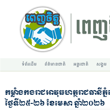
Skip
to
content
ទំព័រដើម
ព័ត៌មានជាតិ
អន្តរជាតិ
សង្គម
កម្លាំងកងរាជអាវុធហត្ថរាជធានីភ្
ថ្ងៃទី២៥-២៦ ខែមេសា ឆ្នាំ២០២៦