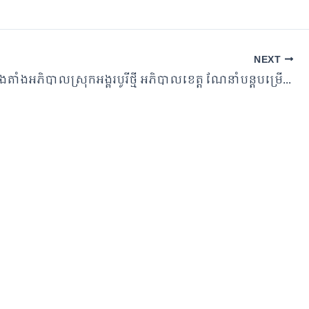
NEXT
ប្រកាសតែងតាំងអភិបាលស្រុកអង្គរបូរីថ្មី អភិបាលខេត្ត ណែនាំបន្តបម្រើប្រជាពលរដ្ឋឲ្យកាន់តែល្អប្រសើរ