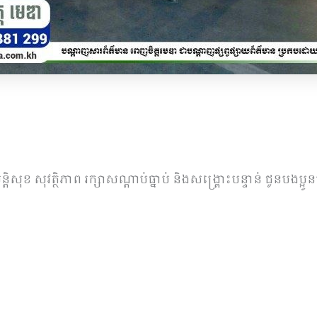
ខ​ សុវត្ថិភាព​ រក្សាសណ្ដាប់​ធ្នាប់​ និងសង្គ្រោះបន្ទាន់ ​ជូន​បងប្