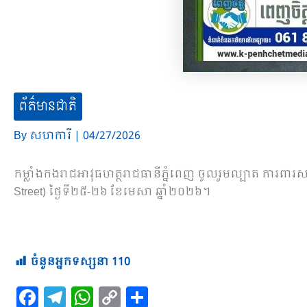
ព័ត៌មានជាតិ
By
សហការី
|
04/27/2026
កម្លាំងកងរាជអាវុធហត្ថរាជធានីភ្នំពេញ ចូលរួមល្បាត ការពារ​សន្តិសុ
Street) ថ្ងៃទី២៥-២៦ ខែមេសា ឆ្នាំ២០២៦។
ចំនួនអ្នកទស្សនា
110
F
T
W
C
S