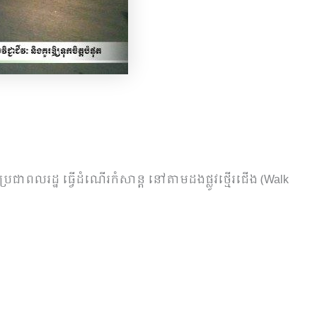
អូន​ប្រជាពលរដ្ឋ​ ធ្វើដំណើរកំសាន្ត នៅតាមដងផ្លូវថ្មើរជើង (Walk