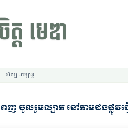
សិល្បៈ-កម្សាន្ត
នំពេញ ចូលរួមល្បាត នៅតាមដងផ្លូវថ