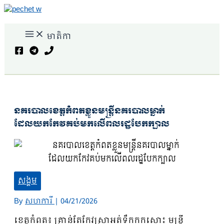
Skip
to
content
មាតិកា
Search
នគរបាលខេត្តកំពតខ្លួនមន្ត្រីនគរបាលម្នាក់
ដែលយកកែវគប់មកលេីពលរដ្ឋបែកក្បាល
សង្គម
By
សហការី
|
04/21/2026
ខេត្តកំពត៖ គ្រាន់តែកែវស្រាអត់ទឹកកកសោះ មន្ត្រី