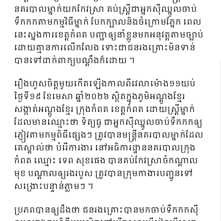
នគរបាលម្នាក់យកកែវស្រា គប់ស្ត្រីជាអ្នកស៊ីឈ្នួលចាប់
ទឹកកកតាមកម្មវិធីម្នាក់ បែកក្បាលនិងចំក្រោមភ្នែក ពេល
នេះស្នងការខេត្តកំពត បញ្ជាឲ្យនាំខ្លួនមកអនុវត្តតាមច្បាប់
ដោយគ្មានការលើកលែង ទោះជាជនរងគ្រោះមិនទាន់
បានទៅដាក់ពាក្យបណ្ដឹងក៏ដោយ ។
រឿងហួសចិត្តមួយកើតឡើងកាលពីវេលាម៉ោង១១យប់
ថ្ងៃទី១៩ ខែមេសា ឆ្នាំ២០២៦ ស្ថិតក្នុងភូមិអណ្ដូងខ្មែរ
សង្កាត់អណ្ដូងខ្មែរ ក្រុងកំពត ខេត្តកំពត ដោយស្ត្រីម្នាក់
ដែលមានឈ្មោះថា ទិត្យធូ ជាអ្នកសុីឈ្នួលចាប់ទឹកកកឲ្យ
ភ្ញៀវតាមកម្មពិធីផ្សេងៗ ត្រូវបានមន្ត្រីនគរបាលម្នាក់ដែល
គេស្គាល់ថា បំរើការងារ នៅអធិការដ្ឋាននគរបាលក្រុង
កំពត ឈ្មោះ ទេព សុខផេង បានគប់កែវស្រាចំកណ្ដាល
មុខ បណ្ដាលឲ្យរងរបួស ត្រូវបានក្រុមកាងារបញ្ជូនទៅ
សង្រោះបន្ទាន់ភ្លាមៗ ។
ប្រភពបានឲ្យដឹងថា ជនរងគ្រោះបានមកចាប់ទឹកកកសុី