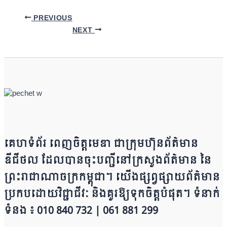
PREVIOUS
NEXT
គេហទំព័រ ពេញចិត្តមេឌា ជា​ក្រុ​​​​​ម​​​ហ៊ុន​ព័ត៌មាន​
ឌីជីថល ដែ​លបា​ន​​ចុះបញ្ជីនៅក្រសួងព័ត៌មាន នៃ​​​​
ព្រះរាជាណាចក្រ​ក​ម្ពុជា។ យើ​ង​​​​​ផ្សព្វផ្សាយព័​ត៌​មា​​​​ន
ប្រក​ប​ដោ​​​​​​យ​វិជ្ជាជីវៈ និ​ងគួរ​ឱ្យ​ទុកចិត្ត​បំ​ផុត។ ទំនាក់
ទំនង ៖ 010 840 732 | 0​​​​​61 881 299