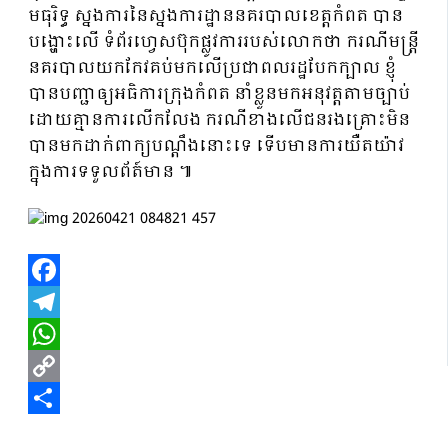
មធុរិទ្ធ ស្នងការនៃស្នងការដ្ឋាននគរបាលខេត្តកំពត បាន
បង្ហោះលេី ទំព័រហ្វេសប៊ុកផ្លូវការរបស់លោកថា ករណីមន្ត្រី
នគរបាលយកកែវគប់មកលេីប្រជាពលរដ្ឋបែកក្បាល ខ្ញុំ
បានបញ្ជាឲ្យអធិការក្រុងកំពត នាំខ្លួនមកអនុវត្តតាមច្បាប់
ដោយគ្មានការលើកលែង ករណីខាងលេីជនរងគ្រោះមិន
បានមកដាក់ពាក្យបណ្ដឹងនោះទេ
ទេីបមានការយឺតយ៉ាវ
ក្នុងការទទួលព័ត៍មាន ៕
Facebook
Telegram
WhatsApp
Copy
Link
Share