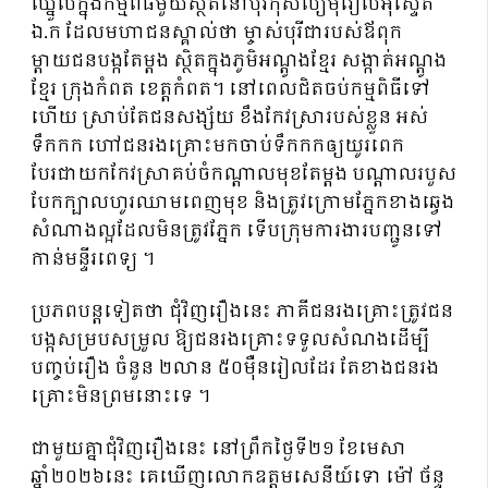
ឈ្នួលក្នុងកម្មពិធីមួយស្ថិតនៅបុរីកុសល្យមុីរៀលអុីស្ទេត
ឯ.ក ដែលមហាជនស្គាល់ថា ម្ចាស់បុរីជារបស់ឪពុក
ម្ដាយជនបង្កតែម្ដង ស្ថិតក្នុងភូមិអណ្ដូងខ្មែរ សង្កាត់អណ្ដូង
ខ្មែរ ក្រុងកំពត ខេត្តកំពត។ នៅពេលជិតចប់កម្មពិធីទៅ
ហើយ ស្រាប់តែជនសង្ស័យ ខឹងកែវស្រារបស់ខ្លួន អស់
ទឹកកក ហៅជនរងគ្រោះមកចាប់ទឹកកកឲ្យយូរពេក
បែរជាយកកែវស្រាគប់ចំកណ្ដាលមុខតែម្ដង បណ្ដាលរបួស
បែកក្បាលហូរឈាមពេញមុខ និងត្រូវក្រោមភ្នែកខាងឆ្វេង
សំណាងល្អដែលមិនត្រូវភ្នែក ទើបក្រុមការងារបញ្ជូនទៅ
កាន់មន្ទីរពេទ្យ ។
ប្រភពបន្តទៀតថា ជុំវិញរឿងនេះ ភាគីជនរងគ្រោះត្រូវជន
បង្កសម្របសម្រួល ឱ្យជនរងគ្រោះទទួលសំណងដើម្បី
បញ្ចប់រឿង ចំនួន ២លាន ៥០មុឺនរៀលដែរ តែខាងជនរង
គ្រោះមិនព្រមនោះទេ ។
ជាមួយគ្នាជុំវិញរឿងនេះ នៅព្រឹកថ្ងៃទី២១ ខែមេសា
ឆ្នាំ២០២៦នេះ គេឃេីញលោកឧត្តមសេនីយ៍ទោ ម៉ៅ ច័ន្ទ