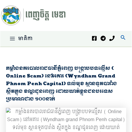
Skip
to
content
Sear
មាតិកា
Main
Menu
កម្លាំងនគរបាលរាជធានីភ្នំពេញ បង្ក្រាបបទល្មើស (
Online Scam) នៅអគារ (Wyndham Grand
Phnom Penh Capital) ទល់មុខ ស្ថានទូតបារាំង
ស្ថិតក្នុង ខណ្ឌដូនពេញ ដោយឃាត់ខ្លួនជនបរទេស
ប្រមាណជាង ១០០នាក់