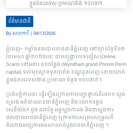
ព័ត៌មានជាតិ
By
សហការី
|
04/13/2026
ភ្នំពេញ÷ កម្លាំងនគរបាលរាជធានីភ្នំពេញ នៅល្ងាចថ្ងៃទី១២
ខែមេសា ឆ្នាំ២០២៦នេះ បានបង្ក្រាបបទល្មើស (Online
Scam) នៅអគារ ០១កន្លែង (Wyndham grand Phnom Penh
capital) ទល់មុខស្ថានទូតបារាំង ខណ្ឌដូនពេញ ដោយឃាត់
ខ្លួនជនបរទេសជាង ប្រមាណ ចំនួន ១០០នាក់។
ប្រតិបត្តិការនេះ ធ្វើឡើងក្រោមការបញ្ជាផ្ទាល់ពីលោក ឃួង
ស្រេង អភិបាលរាជធានីភ្នំពេញ និង លោកឧត្តម
សេនីយ៍ឯក ជួន ណារិន្ទ អគ្គស្នងការរង និងជាស្នងការ
នគរបាលរាជធានីភ្នំពេញ ក្រោមការសម្របសម្រួលពី
តំណាងអយ្យការអមសាលាដំបូងរាជធានីភ្នំពេញ ។