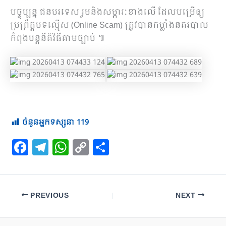
បច្ចុប្បន្ន ជនបរទេស រួមនិងសម្ភារៈខាងលើ ដែលបម្រើឲ្យ
ប្រព្រឹត្តបទល្មើស (Online Scam) ត្រូវបានកម្លាំងនគរបាល
កំពុងបន្តនីតិវិធីតាមច្បាប់ ៕
ចំនួនអ្នកទស្សនា
119
F
T
W
C
S
a
el
h
o
h
c
e
at
p
ar
e
gr
s
y
e
PREVIOUS
NEXT
b
a
A
Li