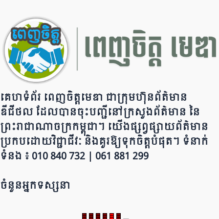
o
m
p
n
o
p
k
k
គេហទំព័រ ពេញចិត្តមេឌា ជា​ក្រុ​​​​​ម​​​ហ៊ុន​ព័ត៌មាន​
ឌីជីថល ដែ​លបា​ន​​ចុះបញ្ជីនៅក្រសួងព័ត៌មាន នៃ​​​​
ព្រះរាជាណាចក្រ​ក​ម្ពុជា។ យើ​ង​​​​​ផ្សព្វផ្សាយព័​ត៌​មា​​​​ន
ប្រក​ប​ដោ​​​​​​យ​វិជ្ជាជីវៈ និ​ងគួរ​ឱ្យ​ទុកចិត្ត​បំ​ផុត។ ទំនាក់
ទំនង ៖ 010 840 732 | 0​​​​​61 881 299
ចំនួនអ្នកទស្សនា