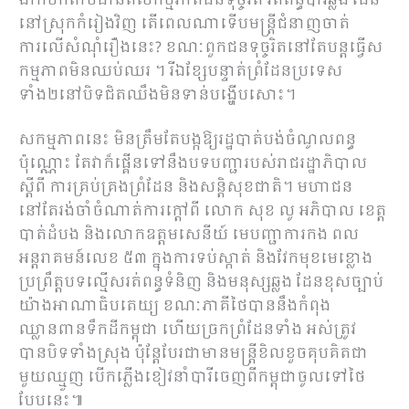
ងាកមកតាមដានពីសកម្មភាពជនទុច្ចរិត រត់ពន្ធបារីឆ្លង ដែន
នៅស្រុកកំរៀងវិញ តើពេលណាទើបមន្ត្រីជំនាញចាត់
ការលើសំណុំរឿងនេះ? ខណៈពួកជនទុច្ចរិតនៅតែបន្តធ្វើស
កម្មភាពមិនឈប់ឈរ ។ រីឯខ្សែបន្ទាត់ព្រំដែនប្រទេស
ទាំង២នៅបិទជិតឈឹងមិនទាន់បង្ហើបសោះ។
សកម្មភាពនេះ មិនត្រឹមតែបង្កឱ្យរដ្ឋបាត់បង់ចំណូលពន្ធ
ប៉ុណ្ណោះ តែវាក៏ផ្គើនទៅនឹងបទបញ្ជារបស់រាជរដ្ឋាភិបាល
ស្តីពី ការគ្រប់គ្រងព្រំដែន និងសន្តិសុខជាតិ។ មហាជន
នៅតែរង់ចាំចំណាត់ការក្ដៅពី លោក សុខ លូ អភិបាល ខេត្ត
បាត់ដំបង និងលោកឧត្តមសេនីយ៍ មេបញ្ជាការកង ពល
អន្តរាគមន៍លេខ ៥៣ ក្នុងការទប់ស្កាត់ និងវែកមុខមេខ្លោង
ប្រព្រឹត្តបទល្មើសរត់ពន្ធទំនិញ និងមនុស្សឆ្លង ដែនខុសច្បាប់
យ៉ាងអាណាធិបតេយ្យ ខណៈភាគីថៃបាននឹងកំពុង
ឈ្លានពានទឹកដីកម្ពុជា ហើយច្រកព្រំដែនទាំង អស់ត្រូវ
បានបិទទាំងស្រុង ប៉ុន្តែបែរជាមានមន្ត្រីខិលខួចគុបគិតជា
មួយឈ្មួញ បើកភ្លើងខៀវនាំបារីចេញពីកម្ពុជាចូលទៅថៃ
បែបនេះ៕