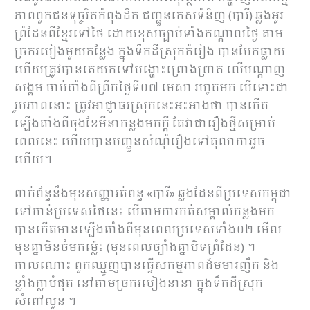
ភាពពួកជនទុច្ចរិតកំពុងដឹក ជញ្ជូនកេសទំនិញ (បារី) ឆ្លងអូរ
ព្រំដែនពីខ្មែរទៅថៃ ដោយខុសច្បាប់ទាំងកណ្ដាលថ្ងៃ តាម
ច្រករបៀងមួយកន្លែង ក្នុងទឹកដីស្រុកកំរៀង បានបែកធ្លាយ
ហើយត្រូវបានគេយកទៅបង្ហោះព្រោងព្រាត លើបណ្ដាញ
សង្គម ចាប់តាំងពីព្រឹកថ្ងៃទី០៧ មេសា រហូតមក បើទោះជា
រូបភាពនោះ ត្រូវអាជ្ញាធរស្រុកនេះអះអាងថា បានកើត
ឡើងតាំងពីចុងខែមីនាកន្លងមកក្ដី តែវាជារឿងថ្មីសម្រាប់
ពេលនេះ ហើយបានបញ្ជូនសំណុំរឿងទៅតុលាការរួច
ហើយ។
ពាក់ព័ន្ធនឹងមុខសញ្ញារត់ពន្ធ «បារី» ឆ្លងដែនពីប្រទេសកម្ពុជា
ទៅកាន់ប្រទេសថៃនេះ បើតាមការកត់សម្គាល់កន្លងមក
បានកើតមានឡើងតាំងពីមុនពេលប្រទេសទាំង០២ មើល
មុខគ្នាមិនចំមកម្ល៉េះ (មុនពេលច្បាំងគ្នាបិទព្រំដែន) ។
កាលណោះ ពួកឈ្មួញបានធ្វើសកម្មភាពដ៏មមារញឹក និង
ខ្លាំងក្លាបំផុត នៅតាមច្រករបៀងនានា ក្នុងទឹកដីស្រុក
សំពៅលូន ។