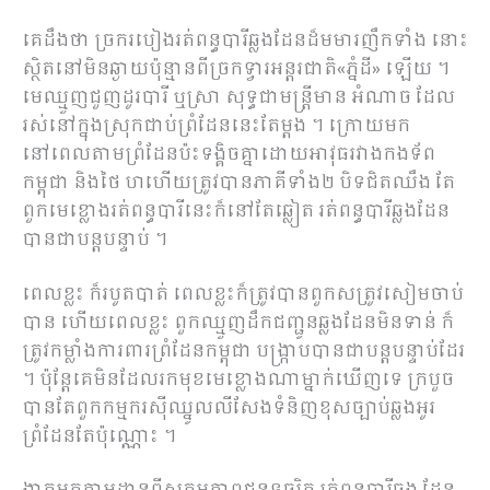
គេដឹងថា ច្រករបៀងរត់ពន្ធបារីឆ្លងដែនដ៏មមារញឹកទាំង នោះ
ស្ថិតនៅមិនឆ្ងាយប៉ុន្មានពីច្រកទ្វារអន្តរជាតិ«ភ្នំដី» ឡើយ ។
មេឈ្មួញជួញដូរបារី ឬស្រា សុទ្ធជាមន្ត្រីមាន អំណាច ដែល
រស់នៅក្នុងស្រុកជាប់ព្រំដែននេះតែម្ដង ។ ក្រោយមក
នៅពេលតាមព្រំដែនប៉ះទង្គិចគ្នាដោយអាវុធរវាងកងទ័ព
កម្ពុជា និងថៃ ហហើយត្រូវបានភាគីទាំង២ បិទជិតឈឹង តែ
ពួកមេខ្លោងរត់ពន្ធបារីនេះក៏នៅតែឆ្លៀត រត់ពន្ធបារីឆ្លងដែន
បានជាបន្តបន្ទាប់ ។
ពេលខ្លះ ក៏របូតបាត់ ពេលខ្លះក៏ត្រូវបានពួកសត្រូវសៀមចាប់
បាន ហើយពេលខ្លះ ពួកឈ្មួញដឹកជញ្ជូនឆ្លងដែនមិនទាន់ ក៏
ត្រូវកម្លាំងការពារព្រំដែនកម្ពុជា បង្ក្រាបបានជាបន្តបន្ទាប់ដែរ
។ ប៉ុន្តែគេមិនដែលរកមុខមេខ្លោងណាម្នាក់ឃើញទេ ក្របួច
បានតែពួកកម្មករស៊ីឈ្នូលលីសែងទំនិញខុសច្បាប់ឆ្លងអូរ
ព្រំដែនតែប៉ុណ្ណោះ ។