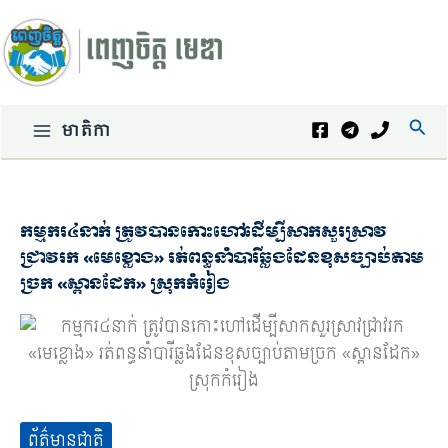
Skip
to
content
Sear
មាតិកា
កម្មករ៤នាក់ ត្រូវបានកោះហៅដើម្បីសាកសួរស្រាវ
ជ្រាវរក «មេខ្លោង» រត់ពន្ធនាំបារីឆ្លងដែនខុសច្បាប់តាម
ច្រក «ស្ពានដែក» ស្រុកកំរៀង
ព័ត៌មានជាតិ