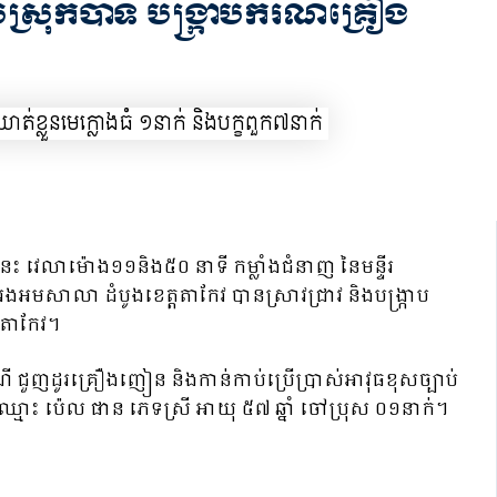
្រុកបាទី បង្រ្កាបករណីគ្រឿង
នេះ វេលាម៉ោង១១និង៥០ នាទី កម្លាំងជំនាញ នៃមន្ទីរ
អមសាលា ដំបូងខេត្តតាកែវ បានស្រាវជ្រាវ និងបង្ក្រាប
តតាកែវ។
ាបករណី ជួញដូរគ្រឿងញៀន និងកាន់កាប់ប្រើប្រាស់អាវុធខុសច្បាប់
្មោះ ប៉េល ផាន ភេទស្រី អាយុ ៥៧ ឆ្នាំ ចៅប្រុស ០១នាក់។