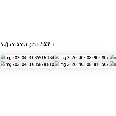
ុំរឿងចាត់ការបន្តតាមនីតិវិធី៕