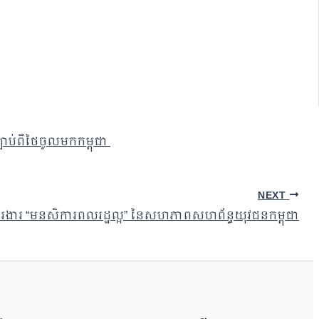
បាប់ពីថៃចូលមកកម្ពុជា
NEXT
ពការងារ “មនសិការពលរដ្ឋល្អ” នៃសហភាពសហព័ន្ធយុវជនកម្ពុជា