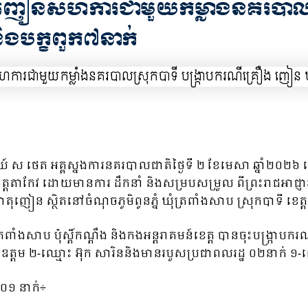
្រឿងញៀនសហការជាមួយកម្លាំងនគរបាលស
និងបក្ខពួក៧នាក់
នីយ៍ ស ថេត អគ្គស្នងការនគរបាលជាតិថ្ងៃទី ២ ខែមេសា ឆ្នាំ២០២៦ 
ាកែវ ដោយមានការ ដឹកនាំ និងសម្របសម្រួល ពីព្រះរាជអាជ្ញារង
តុញៀន ស្ថិតនៅចំណុចភូមិពូនភ្នំ ឃុំត្រពាំងសាប ស្រុកបាទី ខេត្
តិ៍ត្រពាំងសាប ប៉ុស្តិ៍កណ្ដឹង និងកងអន្តរាគមន៍ខេត្ត បានចុះបង្ក្រ
ឧត្ដម ២-ឈ្មោះ អ៊ុក សារិននិងមានរបួសប្រជាពលរដ្ឋ ០២នាក់ ១-ឈ
 ០១ នាក់÷