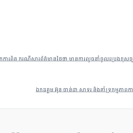
្វែងរកការពិត ករណីសារព័ត៌មានថៃថា មានការលួចនាំចូលប្រេងខុសច្
ឯកឧត្តម អ៊ុន ចាន់ដា សាទរ និងគាំទ្រកម្មភា