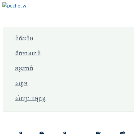
Skip
to
content
ទំព័រដើម
ព័ត៌មានជាតិ
អន្តរជាតិ
សង្គម
សិល្បៈ-កម្សាន្ត