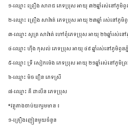
១-ឈ្មោះ ព្រឿង សារាជ ភេទប្រុស អាយុ ៣២ឆ្នាំរស់នៅភូមិពូនភ្
២-ឈ្មោះ ព្រឿង សារ៉ាត់ ភេទប្រុស អាយុ ២៣ឆ្នាំ រស់នៅភូមិពូន
៣-ឈ្មោះ សូត្រ សារ៉ាត់ ហៅពុំភេទប្រុស អាយុ ២៦ឆ្នាំរស់នៅភូ
៤-ឈ្មោះ ហុីង កុសល់ ភេទប្រុស អាយុ ៤៩ ឆ្នាំរស់នៅភូមិពូនភ្ន
៥-ឈ្មោះ ទ្រី សៀកម៉េង ភេទប្រុស អាយុ ២១ឆ្នាំរស់នៅភូមិព្រះម្
៦-ឈ្មោះ មិច វឿន ភេទស្រី
៧-ឈ្មោះ គី ដាលីន ភេទប្រុស
*វត្ថុតាងចាប់យករួមមាន ៖
១-គ្រឿងញៀនមួយចំនួន