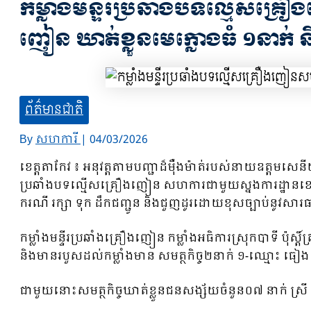
កម្លាំងមន្ទីរប្រឆាំងបទល្មើសគ
ញៀន ឃាត់ខ្លួនមេក្លោងធំ ១នាក់ 
ព័ត៌មានជាតិ
By
សហការី
|
04/03/2026
ខេត្តតាកែវ ៖ អនុវត្តតាមបញ្ជាដ៏ម៉ឺងម៉ាត់របស់នាយឧត្តមសេ
ប្រឆាំងបទល្មើសគ្រឿងញៀន សហការជាមួយស្នងការដ្ឋានខេត្តត
ករណី រក្សា ទុក ដឹកជញ្ជូន និងជួញដូរដោយខុសច្បាប់នូវសារធា
កម្លាំងមន្ទីរប្រឆាំងគ្រឿងញៀន កម្លាំងអធិការស្រុកបាទី ប៉ុស្
និងមានរបួសដល់កម្លាំងមាន សមត្ថកិច្ច២នាក់ ១-ឈ្មោះ ធៀង 
ជាមួយនោះសមត្ថកិច្ចឃាត់ខ្លួនជនសង្ស័យចំនួន០៧ នាក់ ស្រី