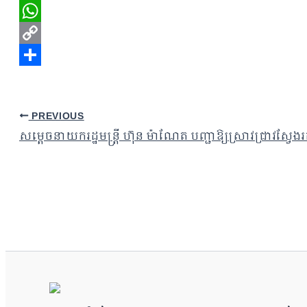
Telegram
WhatsApp
Copy
Link
Share
PREVIOUS
សម្តេចនាយករដ្ឋមន្ត្រី ហ៊ុន ម៉ាណែត បញ្ជាឱ្យស្រាវជ្រាវស