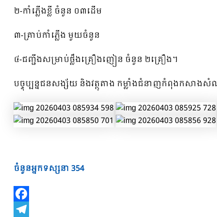
២-កាំភ្លើងខ្លី ចំនួន ០៣ដើម
៣-គ្រាប់កាំភ្លើង មួយចំនួន
៤-ជញ្ជីងសម្រាប់ថ្លឹងគ្រឿងញៀន ចំនួន ២គ្រឿង។
បច្ចុប្បន្នជនសង្ស័យ និងវត្ថុតាង កម្លាំងជំនាញកំពុងកសាងសំណ
ចំនួនអ្នកទស្សនា
354
Facebook