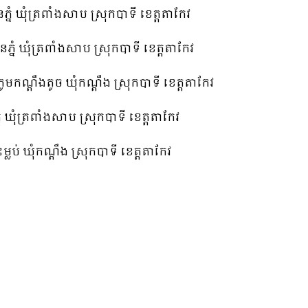
នំ ឃុំត្រពាំងសាប ស្រុកបាទី ខេត្តតាកែវ
ភ្នំ ឃុំត្រពាំងសាប ស្រុកបាទី ខេត្តតាកែវ
មកណ្ដឹងតូច ឃុំកណ្ដឹង ស្រុកបាទី ខេត្តតាកែវ
ំ ឃុំត្រពាំងសាប ស្រុកបាទី ខេត្តតាកែវ
លប់ ឃុំកណ្ដឹង ស្រុកបាទី ខេត្តតាកែវ