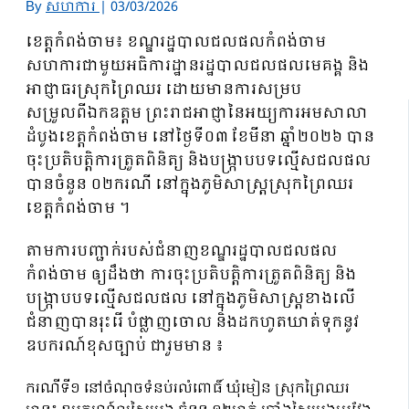
By
សហការី
|
03/03/2026
ខេត្តកំពង់ចាម៖ ខណ្ឌរដ្ឋបាលជលផលកំពង់ចាម
សហការជាមួយអធិការដ្ឋានរដ្ឋបាលជលផលមេគង្គ និង
អាជ្ញាធរស្រុកព្រៃឈរ ដោយមានការសម្រប
សម្រួលពីឯកឧត្តម ព្រះរាជអាជ្ញានៃអយ្យការអមសាលា
ដំបូងខេត្តកំពង់ចាម នៅថ្ងៃទី០៣ ខែមីនា ឆ្នាំ២០២៦ បាន
ចុះប្រតិបត្តិការត្រួតពិនិត្យ និងបង្រ្កាបបទល្មើសជលផល
បានចំនួន ០២ករណី នៅក្នុងភូមិសាស្ត្រស្រុកព្រៃឈរ
ខេត្តកំពង់ចាម ។
តាមការបញ្ជាក់របស់ជំនាញខណ្ឌរដ្ឋបាលជលផល
កំពង់ចាម ឲ្យដឹងថា ការចុះប្រតិបត្តិការត្រួតពិនិត្យ និង
បង្រ្កាបបទល្មើសជលផល នៅក្នុងភូមិសាស្ត្រខាងលើ
ជំនាញបានរុះរើ បំផ្លាញចោល និងដកហូតឃាត់ទុកនូវ
ឧបករណ៍ខុសច្បាប់ ជារួមមាន ៖
ករណីទី១ នៅចំណុចទំនប់រលំពោធិ៍ ឃុំមៀន ស្រុកព្រៃឈរ