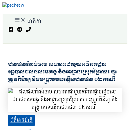
Skip
to
Main
content
មាតិកា
Menu
Search
ជលផលកំពង់ចាម សហការជាមួយអធិការដ្ឋាន
រដ្ឋបាលជលផលមេគង្គ និងអាជ្ញាធរស្រុកព្រៃឈរ ចុះ
ត្រួតពិនិត្យ និងបង្រ្កាបបទល្មើសជលផល ០២ករណី
ព័ត៌មានជាតិ