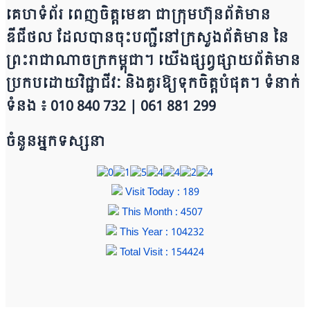
គេហទំព័រ ពេញចិត្តមេឌា ជា​ក្រុ​​​​​ម​​​ហ៊ុន​ព័ត៌មាន​
ឌីជីថល ដែ​លបា​ន​​ចុះបញ្ជីនៅក្រសួងព័ត៌មាន នៃ​​​​
ព្រះរាជាណាចក្រ​ក​ម្ពុជា។ យើ​ង​​​​​ផ្សព្វផ្សាយព័​ត៌​មា​​​​ន
ប្រក​ប​ដោ​​​​​​យ​វិជ្ជាជីវៈ និ​ងគួរ​ឱ្យ​ទុកចិត្ត​បំ​ផុត។ ទំនាក់
ទំនង ៖ 010 840 732 | 0​​​​​61 881 299
ចំនួនអ្នកទស្សនា
Visit Today : 189
This Month : 4507
This Year : 104232
Total Visit : 154424