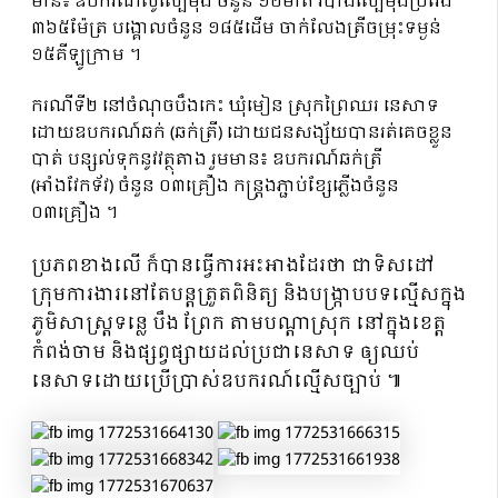
មាន៖ ឧបករណ៍លូស្បៃមុង ចំនួន ១២មាត់ របាំងស្បៃមុងប្រវែង
៣៦៥ម៉ែត្រ បង្គោលចំនួន ១៨៥ដើម ចាក់លែងត្រីចម្រុះទម្ងន់
១៥គីឡូក្រាម ។
ករណីទី២ នៅចំណុចបឹងកេះ ឃុំមៀន ស្រុកព្រៃឈរ នេសាទ
ដោយឧបករណ៍ឆក់ (ឆក់ត្រី) ដោយជនសង្ស័យបានរត់គេចខ្លួន
បាត់ បន្សល់ទុកនូវវត្ថុតាង រួមមាន៖ ឧបករណ៍ឆក់ត្រី
(អាំងវែកទ័វ) ចំនួន ០៣គ្រឿង កន្រ្តងភ្ជាប់ខ្សែភ្លើងចំនួន
០៣គ្រឿង ។
ប្រភពខាងលើ ក៏បានធ្វើការអះអាងដែរថា ជាទិសដៅ
ក្រុមការងារនៅតែបន្តត្រួតពិនិត្យ និងបង្ក្រាបបទល្មើសក្នុង
ភូមិសាស្ត្រទន្លេ បឹង ព្រែក តាមបណ្តាស្រុក នៅក្នុងខេត្ត
កំពង់ចាម និងផ្សព្វផ្សាយដល់ប្រជានេសាទ ឲ្យឈប់
នេសាទដោយប្រើប្រាស់ឧបករណ៍ល្មើសច្បាប់ ៕