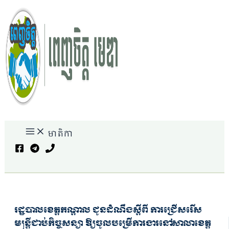
Skip
to
content
មាតិកា
Search
រដ្ឋបាលខេត្តកណ្តាល ជូនដំណឹងស្តីពី ការជ្រើសរើស
មន្ត្រីជាប់កិច្ចសន្យា ឱ្យចូលបម្រើការងារនៅសាលាខេត្ត