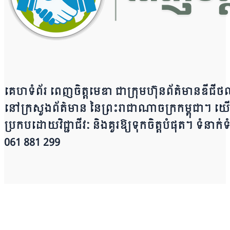
គេហទំព័រ ពេញចិត្តមេឌា ជា​ក្រុ​​​​​ម​​​ហ៊ុន​ព័ត៌មាន​ឌីជី
នៅក្រសួងព័ត៌មាន នៃ​​​​ព្រះរាជាណាចក្រ​ក​ម្ពុជា។ យើ​ង​​​​​ផ
ប្រក​ប​ដោ​​​​​​យ​វិជ្ជាជីវៈ និ​ងគួរ​ឱ្យ​ទុកចិត្ត​បំ​ផុត។ ទំ
0​​​​​61 881 299