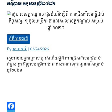
កណ្តាល សម្រាប់ឆ្នាំ២០២៦
ព័ត៌មានជាតិ
By
សហការី
|
02/24/2026
រដ្ឋបាលខេត្តកណ្តាល ជូនដំណឹងស្តីពី ការជ្រើសរើសមន្ត្រីជាប់
កិច្ចសន្យា ឱ្យចូលបម្រើការងារនៅសាលាខេត្តកណ្តាល សម្រាប់
ឆ្នាំ២០២៦