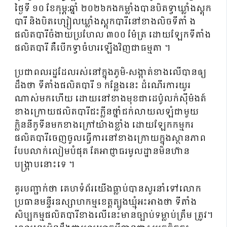
ថ្ងៃទី ១០ ខែកុម្ភ:ឆ្នាំ ២០២៦កងកម្លាំងបានបិតទ្វាឃ្លាំងស្តុក
បារី និងបិតហ្សៀលឃ្លាំងស្តុកបារីនៅខាងលិចទីតាំ ង
ផលិតបារីចំងាយប្រហែល ៣០០ ម៉ែត្រ ដោយឡែកទីតាំង
ផលិតបារី គឺបើកទ្វាចំហរឡើងវិញជាធម្មតា ។
ប្រជាពលរដ្ឋដែលរស់នៅក្នុងភូមិ-សង្កាត់ខាងលើបានឲ្យ
ដឹងថា ទីតាំងផលិតបារី ១ កន្លែងនេះ ដំណើរការយូរ
ណាស់មកហើយ ដោយនៅខាងមុខជាដេប៉ូលក់
សុីម៉ងត៍
ខាងក្រោយផលិតបារីជះក្លីនថ្នាំជក់លាយលឡំជាមួយ
ក្លិននីកូទីនមកខាងក្រៅយ៉ាងខ្លាំង ដោយឡែកកម្មករ
ផលិតបារីចេញចូលធ្វើការនៅខាងក្រោយក្នុងស្ថានភាព
បែបលាក់លៀមបំផុត តែអាជ្ញាធរមូលដ្ឋានមិនហ៊ាន
បង្ក្រាបនោះទេ ។
គួរបញ្ជាក់ថា គេហទំព័រយើងធ្លាប់បានសួរនាំទៅលោក
ប្រធានមន្ទីរឧស្សាហកម្មខេត្តត្បូងឃ្មុំអះអាងថា ទីតាំង
សិប្បកម្មផលិតបារីខាងលើនេះមានច្បាប់ទម្លាប់ត្រឹម ត្រូវ។