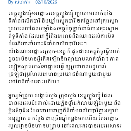
By
សហការី
|
02/10/2026
ខេត្តត្បូងឃ្មុំ÷អាជ្ញាធរខេត្តត្បូងឃ្មុំ ព្យាយាមលាក់បាំង
ទីតាំងផលិតបារី និងឃ្លាំងស្តុកបារី ២កន្លែងនៅក្រុងសួង
ស្របពេលដែលកម្លាំងសមត្ថកិច្ចថ្នាក់ជាតិបានចុះឡោម
ព័ទ្ធទីតាំង ដែលជាក្តីរំពឹងថាអាចនឹងឈានដល់ការបិទ
ដំណើរការចំពោះទីតាំងផលិតបារីនេះ។
យ៉ាងណាអាជ្ញាធរស្រុក-ខេត្ត ក៏ ដូចជាសមត្ថកិច្ចធ្វើហាក់
ដូចជាមិនមានអ្វីកើតឡើងនិងព្យាយាមលាក់បាំង។ ភាព
ស្ងៀមស្ងាត់របស់អាជ្ញាធរធ្វើ ឲ្យប្រជាពលរដ្ឋយល់
ច្រឡំថាប្រហែលជាមានប្រយោជន៍ណាមួយជាមួយ
ថៅកែទីតាំងនោះហើយ។
អ្នកភូមិជ្រួយ សង្កាត់សួង ក្រុងសួង ខេត្តត្បូងឃ្មុំ ដែល
បានរងផលប៉ះពាល់ដោយក្លិនថ្នាំជក់លាយឡំជាមួយ នឹង
ក្លិននីកូទីន ដែលភាយចេញពីទីតាំងផលិតបារីគ្មានច្បាប់
អនុញ្ញាត ១ កន្លែង ជាច្រើនឆ្នាំកន្លងមកហើយ តែអាជ្ញាធ
រមូលដ្ឋានមិនហ៊ានបង្ក្រាប នៅពេលនេះបានអបអរសាទរ