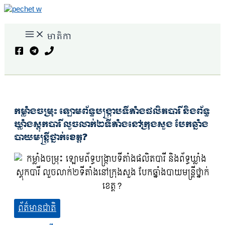
Skip
to
content
មាតិកា
Search
កម្លាំងចម្រុះ ឡោមព័ទ្ធបង្ក្រាបទីតាំងផលិតបារី និងព័ទ្ធ
ឃ្លាំងស្តុកបារី លួចលាក់២ទីតាំងនៅក្រុងសួង បែកឆ្នាំង
បាយមន្ត្រីថ្នាក់ខេត្ត?
ព័ត៌មានជាតិ