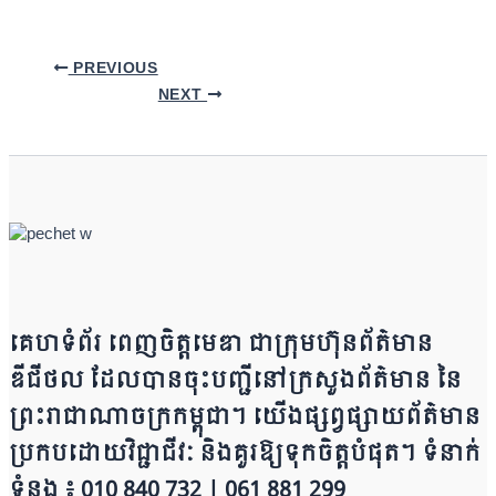
Link
Share
PREVIOUS
NEXT
គេហទំព័រ ពេញចិត្តមេឌា ជា​ក្រុ​​​​​ម​​​ហ៊ុន​ព័ត៌មាន​
ឌីជីថល ដែ​លបា​ន​​ចុះបញ្ជីនៅក្រសួងព័ត៌មាន នៃ​​​​
ព្រះរាជាណាចក្រ​ក​ម្ពុជា។ យើ​ង​​​​​ផ្សព្វផ្សាយព័​ត៌​មា​​​​ន
ប្រក​ប​ដោ​​​​​​យ​វិជ្ជាជីវៈ និ​ងគួរ​ឱ្យ​ទុកចិត្ត​បំ​ផុត។ ទំនាក់
ទំនង ៖ 010 840 732 | 0​​​​​61 881 299