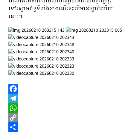
ពេលនេះមិនដឹងជាមូលហេតុអ្វីបានជាសមត្ថកិច្ចចុះ
ទៅឡោមព័ទ្ធទីតាំងខាងលើនេះបើមានច្បាប់ហើយ
នោះ៕
Facebook
Telegram
WhatsApp
Copy