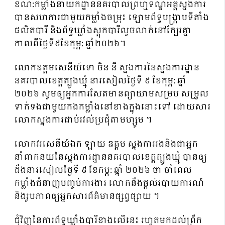
ខណ:កម្លាំងនាយកដ្ឋាននគរបាលព្រហ្មទណ្ឌអគ្គស្នងការ
បានសហការជាមួយកម្លាំងចម្រុះ ឡោមព័ទ្ធបង្ក្រាបទីតាំង
ផលិតបារី និងព័ទ្ធឃ្លាំងស្តុកបារីលួចលាក់នៅក្បែរគ្នា
កាលពីថ្ងៃទី៩ខែកុម្ភ: ឆ្នាំ២០២៦។
លោកឧត្តមសេនីយ៍ទោ ចិន នី ស្នងការនៃស្នងការដ្ឋាន
នគរបាលខេត្តត្បូងឃ្មុំ នារសៀលថ្ងៃទី ៩ ខែកុម្ភ: ឆ្នាំ
២០២៦ សូមឲ្យអ្នកការសែតមានព្យាយាមសម្រប សម្រួល
ទាក់ទងជាមួយកងកម្លាំងនៅខាងក្នុងនោះទៅ ដោយសារ
លោកស្នងការជាប់រវល់ប្រជុំតាមហ្សូម ។
លោកវរសេនីយ៍ឯក ឡាយ ឧត្តម ស្នងការរងនិងជាអ្នក
នាំពាកនយនៃស្នងការដ្ឋាននគរបាលខេត្តត្បូងឃ្មុំ បានឲ្យ
ដឹងនារសៀលថ្ងៃទី ៩ ខែកម្ភ: ឆ្នាំ ២០២៦ ថា ចាំពេល
កម្លាំងជំនាញបញ្ចប់ការងារ លោកនឹងផ្ដល់របាយការណ៍
និងរូបភាពឲ្យអ្នកសារព័ត៌មានផ្សព្វផ្សាយ ។
ជុំវិញនៃការព័ទ្ធឃ្លាំងបារីខាងលើនេះ រហូតមកដល់ព្រឹក