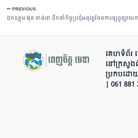
e
gr
s
y
e
PREVIOUS
b
a
A
Li
o
m
p
n
o
p
k
k
គេហទំព័រ ពេញ
នៅក្រសួងព័ត៌
ប្រក​ប​ដោ​​​​
| 0​​​​​61 88