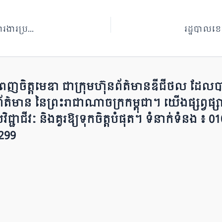
ឯកឧត្តម អ៊ុន ចាន់ដា ដឹកនាំកិច្ចប្រជុំអនុវត្តផែនការផ្សព្វផ្សាយការងារប្រយុទ្ធប្រឆាំងបទល្មើសឆបោកតាមប្រព័ន្ធបច្ចេកវិទ្យា ស្កែមអនឡាញ (Online Scams)
ចិត្តមេឌា ជា​ក្រុ​​​​​ម​​​ហ៊ុន​ព័ត៌មាន​ឌីជីថល ដែ​លបា​
មាន នៃ​​​​ព្រះរាជាណាចក្រ​ក​ម្ពុជា។ យើ​ង​​​​​ផ្សព្វផ្សាយ
​​យ​វិជ្ជាជីវៈ និ​ងគួរ​ឱ្យ​ទុកចិត្ត​បំ​ផុត។ ទំនាក់ទំនង ៖
1 299