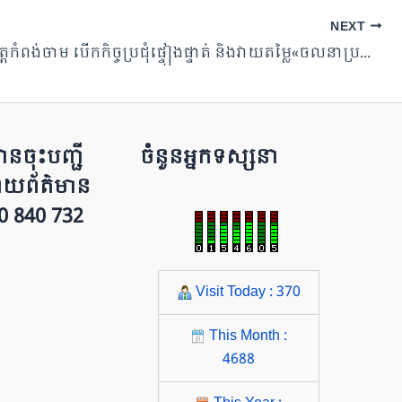
NEXT
រដ្ឋបាលខេត្តកំពង់ចាម បើកកិច្ចប្រជុំផ្ទៀងផ្ទាត់ និងវាយតម្លៃ«ចលនាប្រឡងប្រណាំងទីក្រុងស្អាតលើកទី៤»បេក្ខភាព ក្រុងកំពង់ចាម
ន​​ចុះបញ្ជី
ចំនួនអ្នកទស្សនា
ព័​ត៌​មា​​​​ន
 010 840 732
Visit Today : 370
This Month :
4688