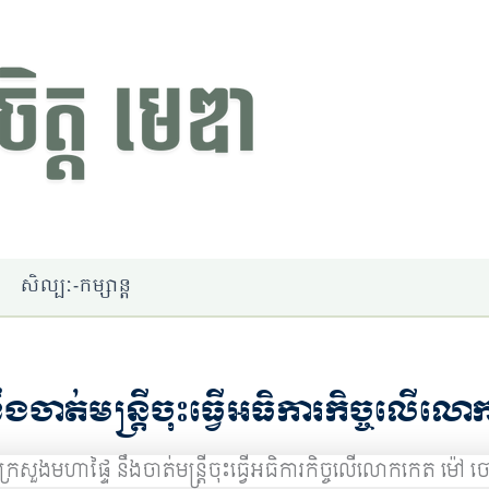
សិល្បៈ-កម្សាន្ត
នឹងចាត់មន្ត្រីចុះធ្វើអធិការកិច្ចលើ