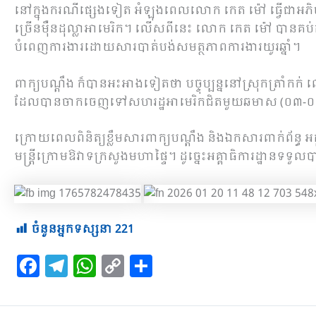
នៅក្នុងករណីផ្សេងទៀត អំឡុងពេលលោក កេត ម៉ៅ ធ្វើជាអភិបាល
ច្រើនម៉ឺនដុល្លាអាមេរិក។ លើសពីនេះ លោក កេត ម៉ៅ បានគប់គិតជ
បំពេញការងារដោយសារបាត់បង់សមត្ថភាពការងារយូរឆ្នាំ។
ពាក្យបណ្ដឹង ក៏បានអះអាងទៀតថា បច្ចុប្បន្ននៅស្រុកត្រាំកក់ ល
ដែលបានចាកចេញទៅសហរដ្ឋអាមេរិកជិតមួយឆមាស (០៣-០៨/២៥
ក្រោយពេលពិនិត្យខ្លឹមសារពាក្យបណ្តឹង និងឯកសារពាក់ព័ន្ធ អគ្
មន្ត្រីក្រោមឱវាទក្រសួងមហាផ្ទៃ។ ដូច្នេះអគ្គាធិការដ្ឋានទទួលប
ចំនួនអ្នកទស្សនា
221
F
T
W
C
S
a
el
h
o
h
c
e
at
p
ar