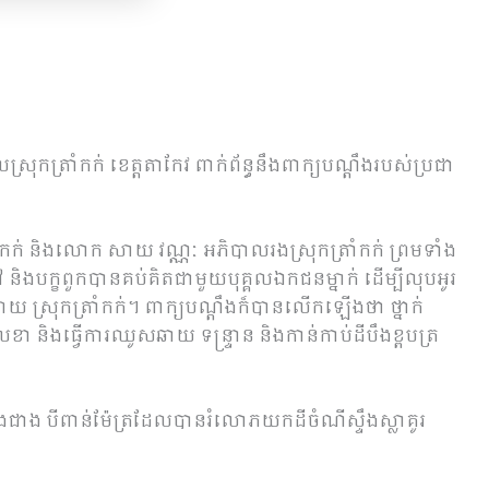
បាលស្រុកត្រាំកក់ ខេត្តតាកែវ ពាក់ព័ន្ធនឹងពាក្យបណ្តឹងរបស់ប្រជា
ក់ និងលោក សាយ វណ្ណៈ អភិបាលរងស្រុកត្រាំកក់ ព្រមទាំង
ៅ និងបក្ខពួកបានគប់គិតជាមួយបុគ្គលឯកជនម្នាក់ ដើម្បីលុបអូរ
ាយ ស្រុកត្រាំកក់។ ពាក្យបណ្តឹងក៏បានលើកឡើងថា ថ្នាក់
្ថលេខា និងធ្វើការឈូសឆាយ ទន្ទ្រាន និងកាន់កាប់ដីបឹងខ្ពបត្រ
ជាង បីពាន់ម៉ែត្រដែលបានរំលោភយកដីចំណីស្ទឹងស្លាគូរ