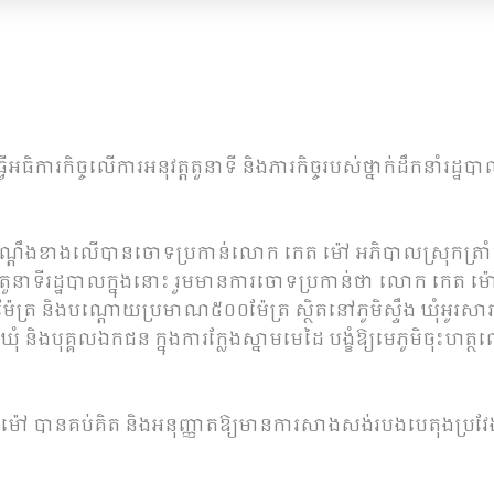
្វើអធិការកិច្ចលើការអនុវត្តតួនាទី និងភារកិច្ចរបស់ថ្នាក់ដឹកនាំរដ្ឋ
ណ្តឹងខាងលើបានចោទប្រកាន់លោក កេត ម៉ៅ អភិបាលស្រុកត្រាំក
ុវត្តតួនាទីរដ្ឋបាលក្នុងនោះ រួមមានការចោទប្រកាន់ថា លោក កេត ម៉
ត្រ និងបណ្តោយប្រមាណ៥០០ម៉ែត្រ ស្ថិតនៅភូមិស្ទឹង ឃុំអូរសារ
្រីឃុំ និងបុគ្គលឯកជន ក្នុងការក្លែងស្នាមមេដៃ បង្ខំឱ្យមេភូមិចុះហត
៉ៅ បានគប់គិត និងអនុញ្ញាតឱ្យមានការសាងសង់របងបេតុងប្រវែង