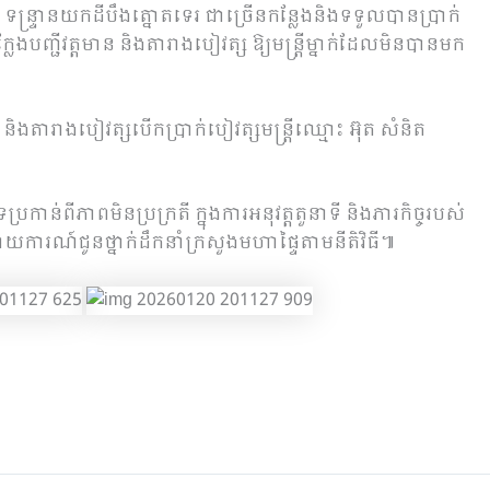
ន្រ្ទានយកដីបឹងត្នោតទេរ ជាច្រើនកន្លែងនិងទទួលបានប្រាក់
បញ្ជីវត្តមាន និងតារាងបៀវត្ស ឱ្យមន្ត្រីម្នាក់ដែលមិនបានមក
និងតារាងបៀវត្សបើកប្រាក់បៀវត្សមន្ត្រីឈ្មោះ អ៊ុត សំនិត
ន់ពីភាពមិនប្រក្រតី ក្នុងការអនុវត្តតួនាទី និងភារកិច្ចរបស់
ិងរាយការណ៍ជូនថ្នាក់ដឹកនាំក្រសួងមហាផ្ទៃតាមនីតិវិធី៕