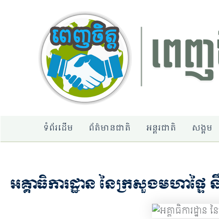
Skip
to
content
ទំព័រដើម
ព័ត៌មានជាតិ
អន្តរជាតិ
សង្គម
អគ្គាធិការដ្ឋាន នៃក្រសួងមហាផ្ទៃ 