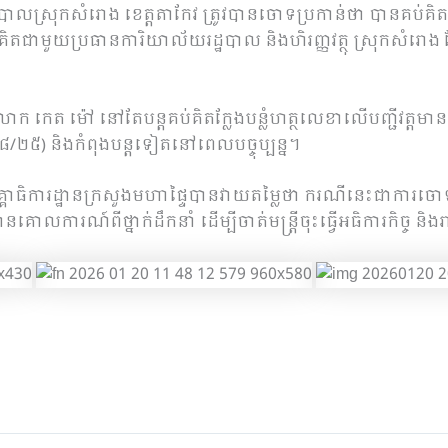
ស្រុកសំរោង ខេត្តតាកែវ ត្រូវបានចោទប្រកាន់ថា បានគប់គិត ទ
ាមួយប្រធានការិយាល័យរដ្ឋបាល និងហិរញ្ញវត្ថុ ស្រុកសំរោង ក្លែង
ោក កេត ម៉ៅ នៅតែបន្តគប់គិតក្លែងបន្លំហត្ថលេខាលើបញ្ជីវត្តមាន 
) និងកំពុងបន្តទៀតនៅពេលបច្ចុប្បន្ន។
គាធិការដ្ឋានក្រសួងមហាផ្ទៃបានវាយតម្លៃថា ករណីនេះជាការចោទប្រកា
ានគោលការណ៍ពីថ្នាក់ដឹកនាំ ដើម្បីចាត់មន្ត្រីចុះធ្វើអធិការកិច្ច ន