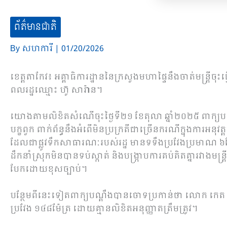
ព័ត៌មានជាតិ
By
សហការី
|
01/20/2026
ខេត្តតាកែវ៖ អគ្គាធិការដ្ឋាននៃក្រសួងមហាផ្ទៃនឹងចាត់មន្ត្រីចុះធ
ពលរដ្ឋឈ្មោះ ហ៊ូ សារ៉ាន។
យោងតាមលិខិតសំណើចុះថ្ងៃទី២១ ខែតុលា ឆ្នាំ២០២៥ ពាក្យប
បក្ខពួក ពាក់ព័ន្ធនឹងអំពើមិនប្រក្រតីជាច្រើនករណីក្នុងការអន
ដែលជាផ្លូវទឹកសាធារណៈរបស់រដ្ឋ មានទទឹងប្រវែងប្រមាណ ៦ម៉ែ
ដឹកនាំស្រុកមិនបានទប់ស្កាត់ និងបង្ក្រាបការគប់គិតគ្នារវាងមន្ត
បែកដោយខុសច្បាប់។
បន្ថែមពីនេះទៀតពាក្យបណ្ដឹងបានចោទប្រកាន់ថា លោក កេត ម
ប្រវែង ១៤៨ម៉ែត្រ ដោយគ្មានលិខិតអនុញ្ញាតត្រឹមត្រូវ។