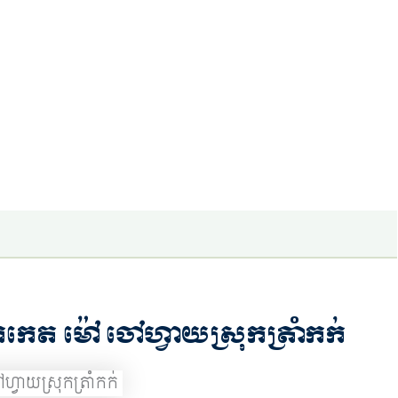
លោកកេត ម៉ៅ ចៅហ្វាយស្រុកត្រាំកក់