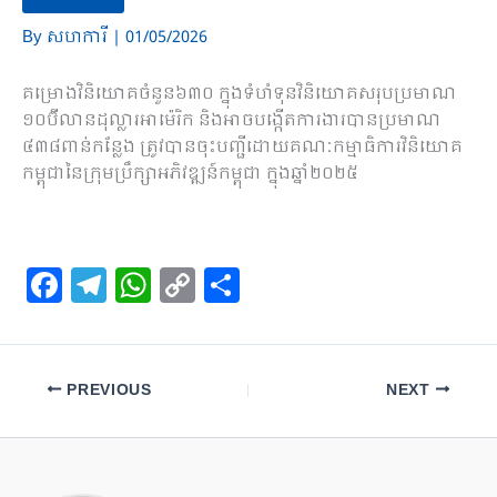
By
សហការី
|
01/05/2026
គម្រោងវិនិយោគចំនួន៦៣០ ក្នុងទំហំទុនវិនិយោគសរុបប្រមាណ
១០ប៊ីលានដុល្លារអាម៉េរិក និងអាចបង្កើតការងារបានប្រមាណ
៤៣៨ពាន់កន្លែង ត្រូវបានចុះបញ្ជីដោយគណៈកម្មាធិការវិនិយោគ
កម្ពុជានៃក្រុមប្រឹក្សាអភិវឌ្ឍន៍កម្ពុជា ក្នុងឆ្នាំ២០២៥
F
T
W
C
S
a
el
h
o
h
c
e
at
p
ar
e
gr
s
y
e
PREVIOUS
NEXT
b
a
A
Li
o
m
p
n