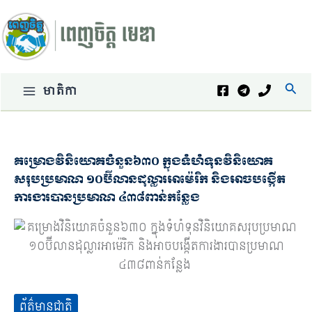
Skip
to
content
Sear
មាតិកា
គម្រោងវិនិយោគចំនួន៦៣០ ក្នុងទំហំទុនវិនិយោគ
សរុបប្រមាណ ១០ប៊ីលានដុល្លារអាម៉េរិក និងអាចបង្កើត
ការងារបានប្រមាណ ៤៣៨ពាន់កន្លែង
ព័ត៌មានជាតិ